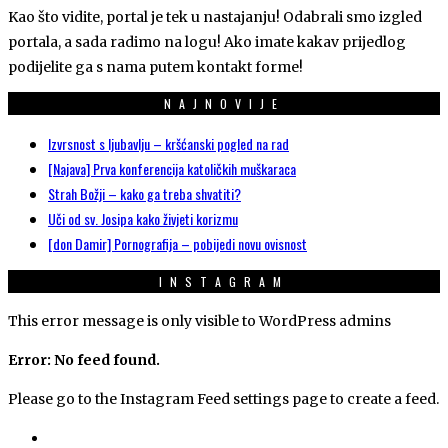
Kao što vidite, portal je tek u nastajanju! Odabrali smo izgled
portala, a sada radimo na logu! Ako imate kakav prijedlog
podijelite ga s nama putem kontakt forme!
NAJNOVIJE
Izvrsnost s ljubavlju – kršćanski pogled na rad
[Najava] Prva konferencija katoličkih muškaraca
Strah Božji – kako ga treba shvatiti?
Uči od sv. Josipa kako živjeti korizmu
[don Damir] Pornografija – pobijedi novu ovisnost
INSTAGRAM
This error message is only visible to WordPress admins
Error: No feed found.
Please go to the Instagram Feed settings page to create a feed.