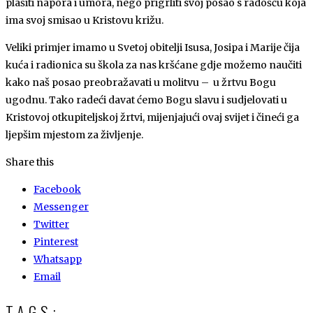
plašiti napora i umora, nego prigrliti svoj posao s radošću koja
ima svoj smisao u Kristovu križu.
Veliki primjer imamo u Svetoj obitelji Isusa, Josipa i Marije čija
kuća i radionica su škola za nas kršćane gdje možemo naučiti
kako naš posao preobražavati u molitvu – u žrtvu Bogu
ugodnu. Tako radeći davat ćemo Bogu slavu i sudjelovati u
Kristovoj otkupiteljskoj žrtvi, mijenjajući ovaj svijet i čineći ga
ljepšim mjestom za življenje.
Share this
Facebook
Messenger
Twitter
Pinterest
Whatsapp
Email
TAGS: