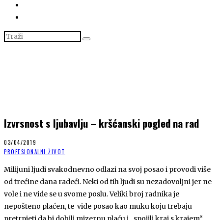
Izvrsnost s ljubavlju – kršćanski pogled na rad
03/04/2019
PROFESIONALNI ŽIVOT
Milijuni ljudi svakodnevno odlazi na svoj posao i provodi više
od trećine dana radeći. Neki od tih ljudi su nezadovoljni jer ne
vole i ne vide se u svome poslu. Veliki broj radnika je
nepošteno plaćen, te vide posao kao muku koju trebaju
pretrpjeti da bi dobili mizernu plaću i „spojili kraj s krajem“.