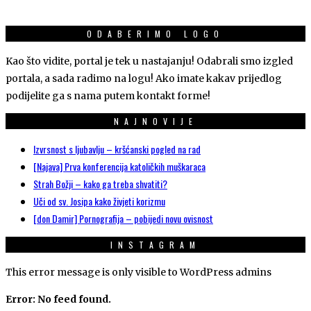
ODABERIMO LOGO
Kao što vidite, portal je tek u nastajanju! Odabrali smo izgled
portala, a sada radimo na logu! Ako imate kakav prijedlog
podijelite ga s nama putem kontakt forme!
NAJNOVIJE
Izvrsnost s ljubavlju – kršćanski pogled na rad
[Najava] Prva konferencija katoličkih muškaraca
Strah Božji – kako ga treba shvatiti?
Uči od sv. Josipa kako živjeti korizmu
[don Damir] Pornografija – pobijedi novu ovisnost
INSTAGRAM
This error message is only visible to WordPress admins
Error: No feed found.