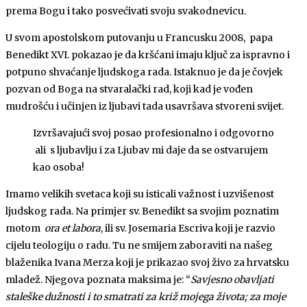
prema Bogu i tako posvećivati svoju svakodnevicu.
U svom apostolskom putovanju u Francusku 2008, papa
Benedikt XVI. pokazao je da kršćani imaju ključ za ispravno i
potpuno shvaćanje ljudskoga rada. Istaknuo je da je čovjek
pozvan od Boga na stvaralački rad, koji kad je vođen
mudrošću i učinjen iz ljubavi tada usavršava stvoreni svijet.
Izvršavajući svoj posao profesionalno i odgovorno
ali s ljubavlju i za Ljubav mi daje da se ostvarujem
kao osoba!
Imamo velikih svetaca koji su isticali važnost i uzvišenost
ljudskog rada. Na primjer sv. Benedikt sa svojim poznatim
motom
ora et labora
, ili sv. Josemaria Escriva koji je razvio
cijelu teologiju o radu. Tu ne smijem zaboraviti na našeg
blaženika Ivana Merza koji je prikazao svoj živo za hrvatsku
mladež. Njegova poznata maksima je: “
Savjesno obavljati
staleške dužnosti i to smatrati za križ mojega života; za moje