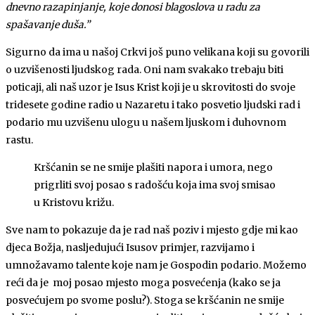
dnevno razapinjanje, koje donosi blagoslova u radu za
spašavanje duša.”
Sigurno da ima u našoj Crkvi još puno velikana koji su govorili
o uzvišenosti ljudskog rada. Oni nam svakako trebaju biti
poticaji, ali naš uzor je Isus Krist koji je u skrovitosti do svoje
tridesete godine radio u Nazaretu i tako posvetio ljudski rad i
podario mu uzvišenu ulogu u našem ljuskom i duhovnom
rastu.
Kršćanin se ne smije plašiti napora i umora, nego
prigrliti svoj posao s radošću koja ima svoj smisao
u Kristovu križu.
Sve nam to pokazuje da je rad naš poziv i mjesto gdje mi kao
djeca Božja, nasljedujući Isusov primjer, razvijamo i
umnožavamo talente koje nam je Gospodin podario. Možemo
reći da je moj posao mjesto moga posvećenja (kako se ja
posvećujem po svome poslu?). Stoga se kršćanin ne smije