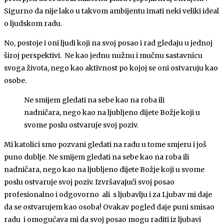
Sigurno da nije lako u takvom ambijentu imati neki veliki ideal
o ljudskom radu.
No, postoje i oni ljudi koji na svoj posao i rad gledaju u jednoj
široj perspektivi. Ne kao jednu nužnu i mučnu sastavnicu
svoga života, nego kao aktivnost po kojoj se oni ostvaruju kao
osobe.
Ne smijem gledati na sebe kao na roba ili
nadničara, nego kao na ljubljeno dijete Božje koji u
svome poslu ostvaruje svoj poziv.
Mi katolici smo pozvani gledati na radu u tome smjeru i još
puno dublje. Ne smijem gledati na sebe kao na roba ili
nadničara, nego kao na ljubljeno dijete Božje koji u svome
poslu ostvaruje svoj poziv. Izvršavajući svoj posao
profesionalno i odgovorno ali s ljubavlju i za Ljubav mi daje
da se ostvarujem kao osoba! Ovakav pogled daje puni smisao
radu i omogućava mi da svoj posao mogu raditi iz ljubavi