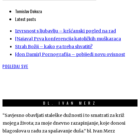
Tomislav Dokoza
Latest posts
Izvrsnost s ljubavlju – kršćanski pogled na rad
[Najava] Prva konferencija katoličkih muškaraca
Strah Božji – kako ga treba shvatiti?
[don Damir] Pornografija – pobijedi novu ovisnost
POGLEDAJ SVE
BL. IVAN MERZ
“Savjesno obavljati staleške dužnosti i to smatrati za križ
mojega života; za moje dnevno razapinjanje, koje donosi
blagoslova u radu za spašavanje duša.” bl. Ivan Merz