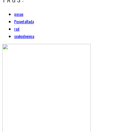
posao
PosvetaRada
rad
svakodnevica