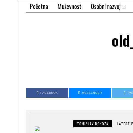
Početna
Muževnost
Osobni razvoj
old
FACEBOOK
MESSENGER
TW
TOMISLAV DOKOZA
LATEST 