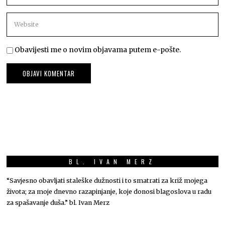
Obavijesti me o novim objavama putem e-pošte.
BL. IVAN MERZ
“Savjesno obavljati staleške dužnosti i to smatrati za križ mojega
života; za moje dnevno razapinjanje, koje donosi blagoslova u radu
za spašavanje duša.” bl. Ivan Merz