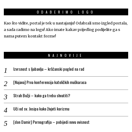
ODABERIMO LOGO
Kao što vidite, portal je tek u nastajanju! Odabrali smo izgled portala,
a sada radimo na logu! Ako imate kakav prijedlog podijelite ga s
nama putem kontakt forme!
NAJNOVIJE
Izvrsnost s ljubavlju – kršćanski pogled na rad
[Najava] Prva konferencija katoličkih muškaraca
Strah Božji – kako ga treba shvatiti?
Uči od sv. Josipa kako živjeti korizmu
[don Damir] Pornografija – pobijedi novu ovisnost