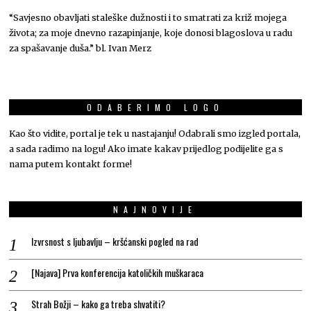
“Savjesno obavljati staleške dužnosti i to smatrati za križ mojega
života; za moje dnevno razapinjanje, koje donosi blagoslova u radu
za spašavanje duša.” bl. Ivan Merz
ODABERIMO LOGO
Kao što vidite, portal je tek u nastajanju! Odabrali smo izgled portala,
a sada radimo na logu! Ako imate kakav prijedlog podijelite ga s
nama putem kontakt forme!
NAJNOVIJE
Izvrsnost s ljubavlju – kršćanski pogled na rad
[Najava] Prva konferencija katoličkih muškaraca
Strah Božji – kako ga treba shvatiti?