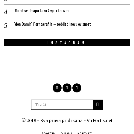
Uči od sv. Josipa kako živjeti korizmu
[don Damir] Pornografija – pobijedi novu ovisnost
INSTAGRAM
© 2018 - Sva prava pridržana - VirFortis.net
POČETNA
O NAMA
KONTAKT