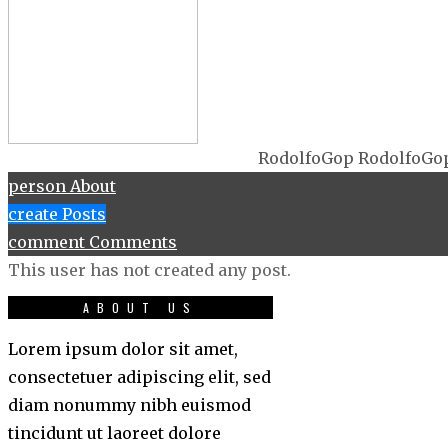
RodolfoGop RodolfoGo
person
About
create
Posts
comment
Comments
This user has not created any post.
ABOUT US
Lorem ipsum dolor sit amet,
consectetuer adipiscing elit, sed
diam nonummy nibh euismod
tincidunt ut laoreet dolore