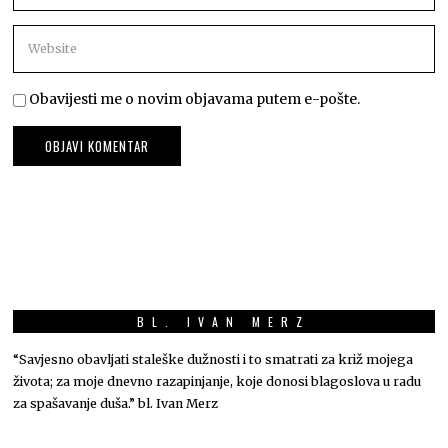
Obavijesti me o novim objavama putem e-pošte.
BL. IVAN MERZ
“Savjesno obavljati staleške dužnosti i to smatrati za križ mojega
života; za moje dnevno razapinjanje, koje donosi blagoslova u radu
za spašavanje duša.” bl. Ivan Merz