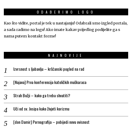
ODABERIMO LOGO
Kao što vidite, portal je tek u nastajanju! Odabrali smo izgled portala,
a sada radimo na logu! Ako imate kakav prijedlog podijelite ga s
nama putem kontakt forme!
NAJNOVIJE
Izvrsnost s ljubavlju – kršćanski pogled na rad
[Najava] Prva konferencija katoličkih muškaraca
Strah Božji – kako ga treba shvatiti?
Uči od sv. Josipa kako živjeti korizmu
[don Damir] Pornografija – pobijedi novu ovisnost